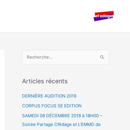
R
e
c
Articles récents
h
e
DERNIÈRE AUDITION 2019
r
CORPUS FOCUS 5E EDITION
c
SAMEDI 08 DÉCEMBRE 2018 à 18H00 –
h
Soirée Partage CfAdage et L’EMMD de
e