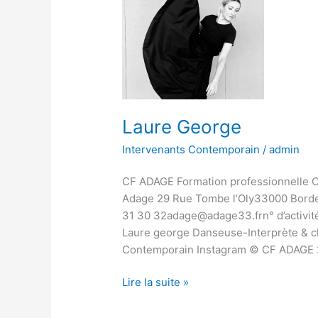
Laure George
Intervenants Contemporain
/
admin
CF ADAGE Formation professionnelle 
Adage 29 Rue Tombe l’Oly33000 Borde
31 30 32adage@adage33.frn° d’activit
Laure george Danseuse-Interprète & 
Contemporain Instagram © CF ADAGE 2
Lire la suite »