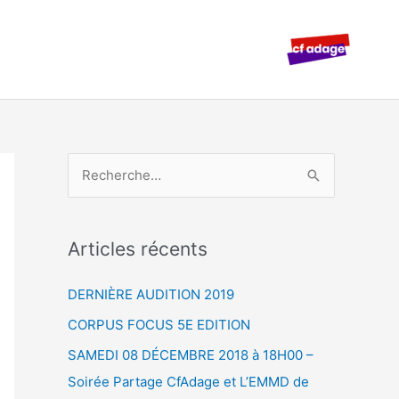
R
e
c
Articles récents
h
e
DERNIÈRE AUDITION 2019
r
CORPUS FOCUS 5E EDITION
c
SAMEDI 08 DÉCEMBRE 2018 à 18H00 –
h
Soirée Partage CfAdage et L’EMMD de
e