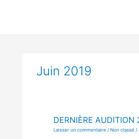
Aller
au
contenu
Juin 2019
DERNIÈRE
DERNIÈRE AUDITION 
AUDITION
Laisser un commentaire
/
Non classé
/
2019